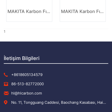
MAKITA Karbon Fırça Şirketi
MAKITA Karbon Fırça, açılı taşlama makinesi için
1
İletişim Bilgileri
+8618605134579
86-513-82772000
hl@hlcarbon.com
No. 11, Tongguang Caddesi, Baochang Kasabası, Haimen Bölgesi, Nantong Şehri, Jiangsu Eyaleti