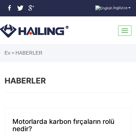
İngilizce
Gezin
Ev
>
HABERLER
aç/ka
HABERLER
Motorlarda karbon fırçaların rolü
nedir?