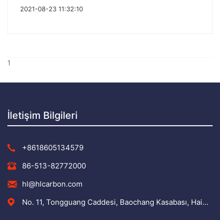
2021-08-23 11:32:10
1
İletişim Bilgileri
+8618605134579
86-513-82772000
hl@hlcarbon.com
No. 11, Tongguang Caddesi, Baochang Kasabası, Haimen Bölgesi, Nantong Şehri, Jiangsu Eyaleti