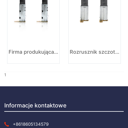
Firma produkująca szczotki węglowe do odkurzaczy
Rozrusznik szczotki węglowej odkurzacza
1
Informacje kontaktowe
+8618605134579