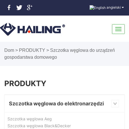
angielski
Przeł
Dom
>
PRODUKTY
>
Szczotka węglowa do urządzeń
gospodarstwa domowego
nawig
PRODUKTY
Szczotka węglowa do elektronarzędzi
Szczotka węglowa Aeg
Szczotka węglowa Black&Decker