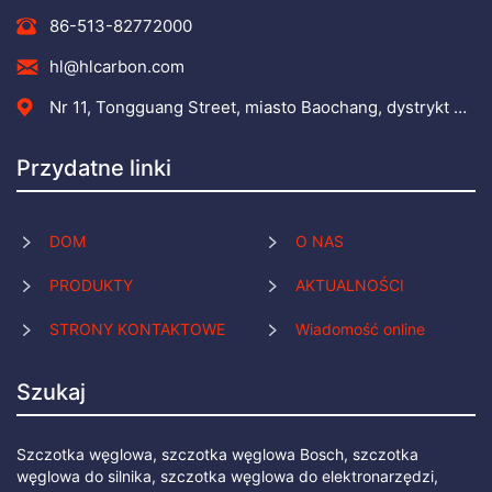
86-513-82772000
hl@hlcarbon.com
Nr 11, Tongguang Street, miasto Baochang, dystrykt Haimen, miasto Nantong, prowincja Jiangsu
Przydatne linki
DOM
O NAS
PRODUKTY
AKTUALNOŚCI
STRONY KONTAKTOWE
Wiadomość online
Szukaj
Szczotka węglowa, szczotka węglowa Bosch, szczotka
węglowa do silnika, szczotka węglowa do elektronarzędzi,