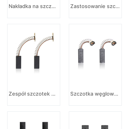
Nakładka na szczotkę węglową do maszyny do lodu piaskowego
Zastosowanie szczotek węglowych w pralce
Zespół szczotek węglowych do pralki
Szczotka węglowa odkurzacza to